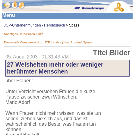
Menü
JCP-Unternehmungen - Heroldsbach
> Spass
Sonstiges
Referenzen
Links
Downloads
Computerlexikon
JCP Jazzles (Java Puzzles)
Spass
Titel
Bilder
|
05. Augu. 2003 - 01:31:43 VM
27 Weisheiten mehr oder weniger
berühmter Menschen
über Frauen:
Unter Verzicht verstehen Frauen die kurze
Pause zwischen zwei Wünschen.
Mario Adorf
Wenn Frauen nicht mehr wissen, was sie tun
sollen, ziehen sie sich aus, und das ist
wahrscheinlich das Beste, was Frauen tun
können.
Samuel Beckett