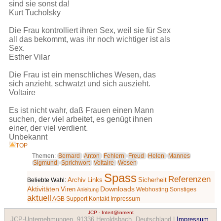
sind sie sonst da!
Kurt Tucholsky
Die Frau kontrolliert ihren Sex, weil sie für Sex
all das bekommt, was ihr noch wichtiger ist als
Sex.
Esther Vilar
Die Frau ist ein menschliches Wesen, das
sich anzieht, schwatzt und sich auszieht.
Voltaire
Es ist nicht wahr, daß Frauen einen Mann
suchen, der viel arbeitet, es genügt ihnen
einer, der viel verdient.
Unbekannt
TOP
Themen:
Bernard
Anton
Fehlern
Freud
Helen
Mannes
Sigmund
Sprichwort
Voltaire
Wesen
Spass
Referenzen
Archiv
Links
Sicherheit
Beliebte Wahl:
Aktivitäten
Downloads
Viren
Webhosting
Sonstiges
Anleitung
aktuell
AGB
Support
Kontakt
Impressum
JCP - Intert@inment
JCP-Unternehmungen, 91336 Heroldsbach, Deutschland |
Impressum,