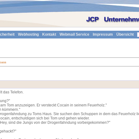
icherheit
Webhosting
Kontakt
Webmail Service
Impressum
Übersicht
pass
t das Telefon.
dung?"
arn Tom anzuzeigen. Er versteckt Cocain in seinem Feuerholz."
m kümmern."
rogenfahndung zu Toms Haus. Sie suchen den Schuppen in dem das Feuerholz lie
Cocain, entschuldigen sich bei Tom und gehen wieder.
. "Hey, sind die Jungs von der Drogenfahndung vorbeigekommen?"
 gehackt?"