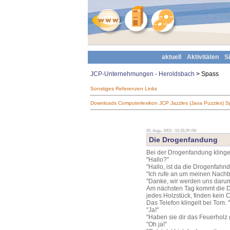
aktuell
Aktivitäten
S
JCP-Unternehmungen - Heroldsbach
> Spass
Sonstiges
Referenzen
Links
Downloads
Computerlexikon
JCP Jazzles (Java Puzzles)
S
05. Augu. 2003 - 01:35:29 VM
Die Drogenfandung
Bei der Drogenfandung klingel
"Hallo?"
"Hallo, ist da die Drogenfahn
"Ich rufe an um meinen Nachb
"Danke, wir werden uns daru
Am nächsten Tag kommt die D
jedes Holzstück, finden kein 
Das Telefon klingelt bei Tom
"Ja!"
"Haben sie dir das Feuerholz
"Oh ja!"