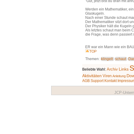
"Gut, jetzt bist du dran mit a
Werden ein Mathematiker, ein
Glaskugeln.
Nach einer Stunde schaut ma
Der Mathematiker sitzt dort 
Der Physiker hält die Kugeln 
Als letztes schaut man beim C
die Frage, was denn passiert s
ER war ein Mann wie ein BAUM
TOP
Themen:
klingelt
schaut
Da
S
Archiv
Links
Beliebte Wahl:
Aktivitäten
Dow
Viren
Anleitung
AGB
Support
Kontakt
Impressu
JCP-Untern