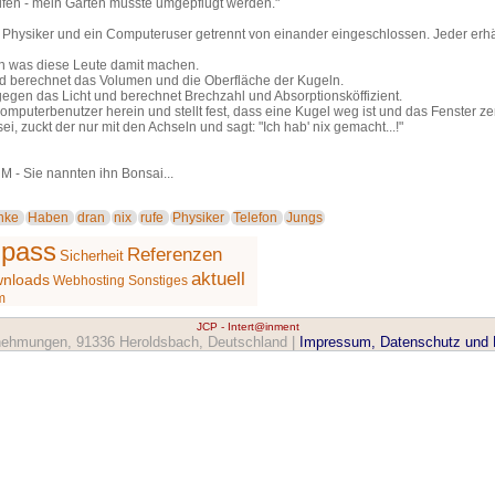
nrufen - mein Garten müsste umgepflügt werden."
 Physiker und ein Computeruser getrennt von einander eingeschlossen. Jeder erhä
n was diese Leute damit machen.
und berechnet das Volumen und die Oberfläche der Kugeln.
gegen das Licht und berechnet Brechzahl und Absorptionsköffizient.
omputerbenutzer herein und stellt fest, dass eine Kugel weg ist und das Fenster ze
ei, zuckt der nur mit den Achseln und sagt: "Ich hab' nix gemacht...!"
 - Sie nannten ihn Bonsai...
nke
Haben
dran
nix
rufe
Physiker
Telefon
Jungs
pass
Referenzen
Sicherheit
aktuell
nloads
Webhosting
Sonstiges
m
JCP - Intert@inment
ehmungen, 91336 Heroldsbach, Deutschland |
Impressum, Datenschutz und 