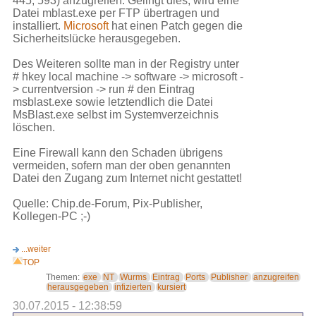
445, 593) anzugreifen. Gelingt dies, wird eine
Datei mblast.exe per FTP übertragen und
installiert.
Microsoft
hat einen Patch gegen die
Sicherheitslücke herausgegeben.
Des Weiteren sollte man in der Registry unter
# hkey local machine -> software -> microsoft -
> currentversion -> run # den Eintrag
msblast.exe sowie letztendlich die Datei
MsBlast.exe selbst im Systemverzeichnis
löschen.
Eine Firewall kann den Schaden übrigens
vermeiden, sofern man der oben genannten
Datei den Zugang zum Internet nicht gestattet!
Quelle: Chip.de-Forum, Pix-Publisher,
Kollegen-PC ;-)
...weiter
TOP
Themen:
exe
NT
Wurms
Eintrag
Ports
Publisher
anzugreifen
herausgegeben
infizierten
kursiert
30.07.2015 - 12:38:59