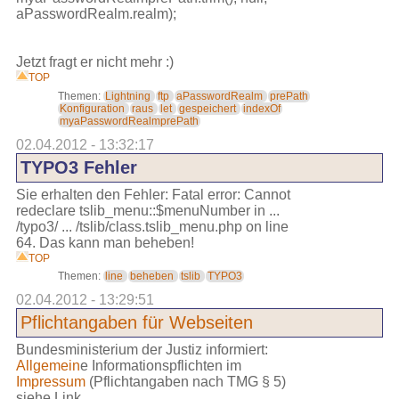
aPasswordRealm.realm);
Jetzt fragt er nicht mehr :)
TOP
Themen:
Lightning
ftp
aPasswordRealm
prePath
Konfiguration
raus
let
gespeichert
indexOf
myaPasswordRealmprePath
02.04.2012 - 13:32:17
TYPO3 Fehler
Sie erhalten den Fehler: Fatal error: Cannot
redeclare tslib_menu::$menuNumber in ...
/typo3/ ... /tslib/class.tslib_menu.php on line
64. Das kann man beheben!
TOP
Themen:
line
beheben
tslib
TYPO3
02.04.2012 - 13:29:51
Pflichtangaben für Webseiten
Bundesministerium der Justiz informiert:
Allgemein
e Informationspflichten im
Impressum
(Pflichtangaben nach TMG § 5)
siehe Link.