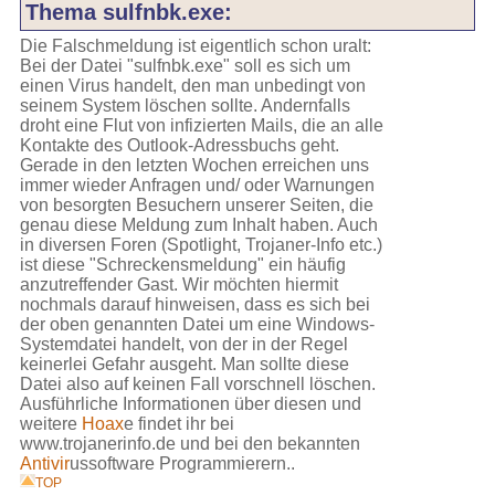
Thema sulfnbk.exe:
Die Falschmeldung ist eigentlich schon uralt:
Bei der Datei "sulfnbk.exe" soll es sich um
einen Virus handelt, den man unbedingt von
seinem System löschen sollte. Andernfalls
droht eine Flut von infizierten Mails, die an alle
Kontakte des Outlook-Adressbuchs geht.
Gerade in den letzten Wochen erreichen uns
immer wieder Anfragen und/ oder Warnungen
von besorgten Besuchern unserer Seiten, die
genau diese Meldung zum Inhalt haben. Auch
in diversen Foren (Spotlight, Trojaner-Info etc.)
ist diese "Schreckensmeldung" ein häufig
anzutreffender Gast. Wir möchten hiermit
nochmals darauf hinweisen, dass es sich bei
der oben genannten Datei um eine Windows-
Systemdatei handelt, von der in der Regel
keinerlei Gefahr ausgeht. Man sollte diese
Datei also auf keinen Fall vorschnell löschen.
Ausführliche Informationen über diesen und
weitere
Hoax
e findet ihr bei
www.trojanerinfo.de und bei den bekannten
Antivir
ussoftware Programmierern..
TOP