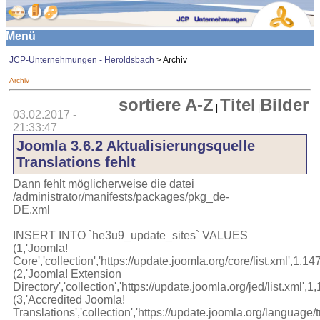
Menü
JCP-Unternehmungen - Heroldsbach
> Archiv
Archiv
sortiere A-Z
Titel
Bilder
|
|
03.02.2017 -
21:33:47
Joomla 3.6.2 Aktualisierungsquelle
Translations fehlt
Dann fehlt möglicherweise die datei
/administrator/manifests/packages/pkg_de-
DE.xml
INSERT INTO `he3u9_update_sites` VALUES
(1,'Joomla!
Core','collection','https://update.joomla.org/core/list.xml',1,14
(2,'Joomla! Extension
Directory','collection','https://update.joomla.org/jed/list.xml',
(3,'Accredited Joomla!
Translations','collection','https://update.joomla.org/language/