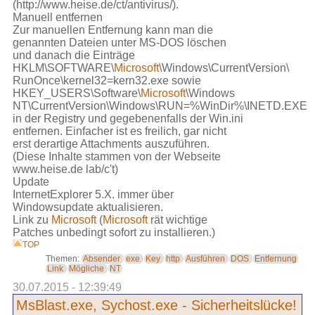
(http://www.heise.de/ct/antivirus/).
Manuell entfernen
Zur manuellen Entfernung kann man die
genannten Dateien unter MS-DOS löschen
und danach die Einträge
HKLM\SOFTWARE\
Microsoft
\Windows\CurrentVersion\
RunOnce\kernel32=kern32.exe sowie
HKEY_USERS\Software\
Microsoft
\Windows
NT\CurrentVersion\Windows\RUN=%WinDir%\INETD.EXE
in der Registry und gegebenenfalls der Win.ini
entfernen. Einfacher ist es freilich, gar nicht
erst derartige Attachments auszuführen.
(Diese Inhalte stammen von der Webseite
www.heise.de lab/c't)
Update
InternetExplorer 5.X. immer über
Windowsupdate aktualisieren.
Link zu
Microsoft
(
Microsoft
rät wichtige
Patches unbedingt sofort zu installieren.)
TOP
Themen:
Absender
exe
Key
http
Ausführen
DOS
Entfernung
Link
Mögliche
NT
30.07.2015 - 12:39:49
MsBlast.exe, Sychost.exe - Sicherheitslücke!