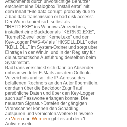
Attachments durch unvorsichtige Benutzer
erscheint eine Dialogbox "Install error" mit
dem Inhalt "File data corrupt: probably due to
a bad data transmission or bad disk access".
Der Wurm kopiert sich selbst als
"INETD.EXE" ins Windows-Verzeichnis,
installiert eine Backdoor als "KERN32.EXE",
"Kernel32.exe" oder "Kernel.exe" und den
Key-Logger PWS-AV als "HKSDLL.DLL" oder
"KDLL.DLL" im System-Ordner und sorgt über
Einträge in der Win.ini und in der Registry für
die automatische Ausführung derselben beim
Systemstart.
BadTrans verschickt sich dann an Absender
unbeantworteter E-Mails aus dem Outlook-
Verzeichnis und soll die IP-Adresse des
befallenen Rechners an den Autor übermitteln,
der dann über die Backdoor Zugriff auf
persönliche Daten und über den Key-Logger
auch auf Passworte erlangen könnte. Die
neuesten Signatur-Dateien der gängigen
Virenscanner können den Schädling
aufspüren und vernichten.Weitere Hinweise
zu
Viren
und
Würmer
n gibt es auf der c't-
Antivirenseite