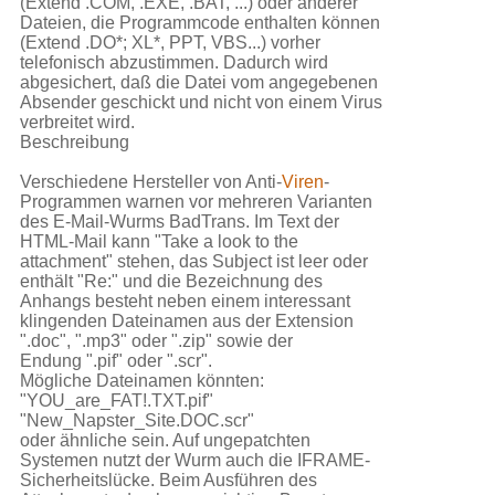
(Extend .COM, .EXE, .BAT, ...) oder anderer
Dateien, die Programmcode enthalten können
(Extend .DO*; XL*, PPT, VBS...) vorher
telefonisch abzustimmen. Dadurch wird
abgesichert, daß die Datei vom angegebenen
Absender geschickt und nicht von einem Virus
verbreitet wird.
Beschreibung
Verschiedene Hersteller von Anti-
Viren
-
Programmen warnen vor mehreren Varianten
des E-Mail-Wurms BadTrans. Im Text der
HTML-Mail kann "Take a look to the
attachment" stehen, das Subject ist leer oder
enthält "Re:" und die Bezeichnung des
Anhangs besteht neben einem interessant
klingenden Dateinamen aus der Extension
".doc", ".mp3" oder ".zip" sowie der
Endung ".pif" oder ".scr".
Mögliche Dateinamen könnten:
"YOU_are_FAT!.TXT.pif"
"New_Napster_Site.DOC.scr"
oder ähnliche sein. Auf ungepatchten
Systemen nutzt der Wurm auch die IFRAME-
Sicherheitslücke. Beim Ausführen des