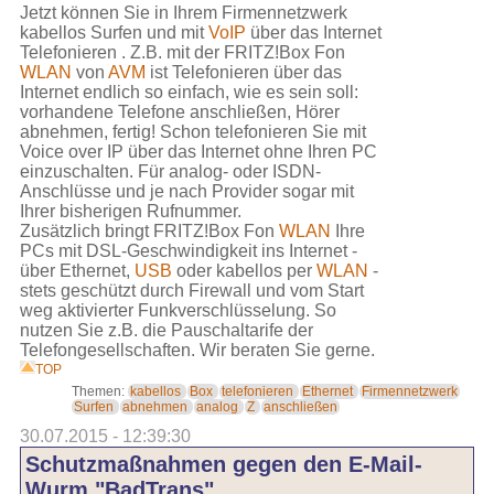
Jetzt können Sie in Ihrem Firmennetzwerk
kabellos Surfen und mit
VoIP
über das Internet
Telefonieren . Z.B. mit der FRITZ!Box Fon
WLAN
von
AVM
ist Telefonieren über das
Internet endlich so einfach, wie es sein soll:
vorhandene Telefone anschließen, Hörer
abnehmen, fertig! Schon telefonieren Sie mit
Voice over IP über das Internet ohne Ihren PC
einzuschalten. Für analog- oder ISDN-
Anschlüsse und je nach Provider sogar mit
Ihrer bisherigen Rufnummer.
Zusätzlich bringt FRITZ!Box Fon
WLAN
Ihre
PCs mit DSL-Geschwindigkeit ins Internet -
über Ethernet,
USB
oder kabellos per
WLAN
-
stets geschützt durch Firewall und vom Start
weg aktivierter Funkverschlüsselung. So
nutzen Sie z.B. die Pauschaltarife der
Telefongesellschaften. Wir beraten Sie gerne.
TOP
Themen:
kabellos
Box
telefonieren
Ethernet
Firmennetzwerk
Surfen
abnehmen
analog
Z
anschließen
30.07.2015 - 12:39:30
Schutzmaßnahmen gegen den E-Mail-
Wurm "BadTrans"