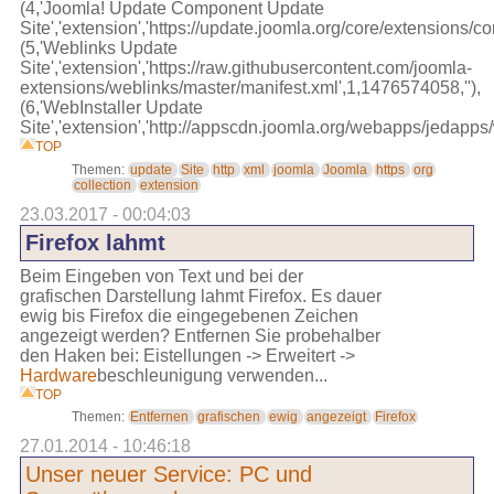
(4,'Joomla! Update Component Update
Site','extension','https://update.joomla.org/core/extensions
(5,'Weblinks Update
Site','extension','https://raw.githubusercontent.com/joomla-
extensions/weblinks/master/manifest.xml',1,1476574058,''),
(6,'WebInstaller Update
Site','extension','http://appscdn.joomla.org/webapps/jedapps/we
TOP
Themen:
update
Site
http
xml
joomla
Joomla
https
org
collection
extension
23.03.2017 - 00:04:03
Firefox lahmt
Beim Eingeben von Text und bei der
grafischen Darstellung lahmt Firefox. Es dauer
ewig bis Firefox die eingegebenen Zeichen
angezeigt werden? Entfernen Sie probehalber
den Haken bei: Eistellungen -> Erweitert ->
Hardware
beschleunigung verwenden...
TOP
Themen:
Entfernen
grafischen
ewig
angezeigt
Firefox
27.01.2014 - 10:46:18
Unser neuer Service: PC und