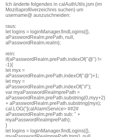
Ich änderte folgendes in calAuthUtils.jsm (im
Mozillaprofilverzeichnis suchen) um
username@ auszuschneiden:
raus:
let logins = loginManager.findLogins({},
aPasswordRealm.prePath, null,
aPasswordRealm.realm);
rein:
if(aPasswordRealm.prePath.indexOf("@") !=
-1){
let myx =
aPasswordRealm.prePath.indexOf("@")+1;
let myy =
aPasswordRealm.prePath.indexOf("//");
var myaPasswordRealmprePath =
aPasswordRealm.prePath.substring(0,myy+2)
+ aPasswordRealm.prePath.substring(myx);
cal.LOG("[calAlarmService> ##2#
aPasswordRealm.prePath sub: " +
myaPasswordRealmprePath);
}
let logins = loginManager.findLogins({},
myaPasswordRealmprePath.trim(), null,