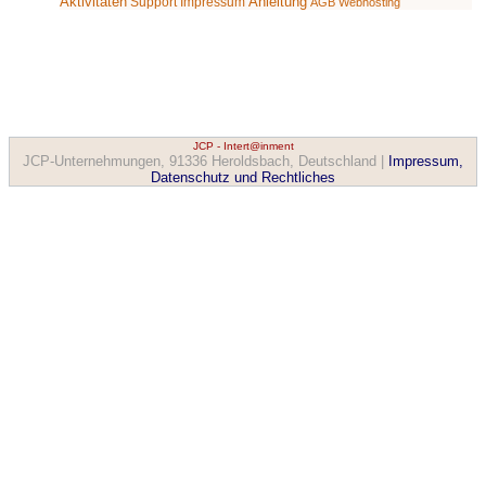
Aktivitäten
Anleitung
Support
Impressum
AGB
Webhosting
JCP - Intert@inment
JCP-Unternehmungen, 91336 Heroldsbach, Deutschland |
Impressum,
Datenschutz und Rechtliches