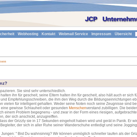
icherheit
Webhosting
Kontakt
Webmail Service
Impressum
Übersicht
pass
enz?
azieren. Sie sind sehr unterschiedlich.
lten ihn für gescheit, seine Eltern halten ihn für gescheit, also hält auch er sich f
e und Empfehlungsschreiben, die ihm den Weg durch die Bildungseinrichtungen e
on vielen für intelligent gehalten. Weder seine Noten noch seine Zeugnisse sind 
m eine gewisse Schlauheit oder gesunden
Menschen
verstand zubilligen. Die beid
lich einem Problem begegnenu - und zwar in der Form eines riesigen, aufgebrachte
n, der sich anschickt, anzugreiffen.
dass der Grizzly sie in 17 Sekunden eingeholt haben wird und gerät in Panik. Er wir
n Begleiter, der sich in aller Ruhe seiner Wanderschuhe entledigt und seine Joggi
 Jungen: " Bist Du wahnsinnig? Wir können unmöglich schneller laufen als der Griz