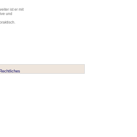
iter ist er mit
tive und
praktisch.
Rechtliches