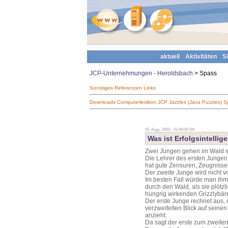
aktuell
Aktivitäten
S
JCP-Unternehmungen - Heroldsbach
> Spass
Sonstiges
Referenzen
Links
Downloads
Computerlexikon
JCP Jazzles (Java Puzzles)
S
05. Augu. 2003 - 01:49:09 VM
Was ist Erfolgsintellig
Zwei Jungen gehen im Wald sp
Die Lehrer des ersten Jungen ha
hat gute Zensuren, Zeugniss
Der zweite Junge wird nicht v
Im besten Fall würde man ih
durch den Wald, als sie plötz
hungrig wirkenden Grizzlybäre
Der erste Junge rechnet aus, 
verzweifelten Blick auf seine
anzieht.
Da sagt der erste zum zweiten