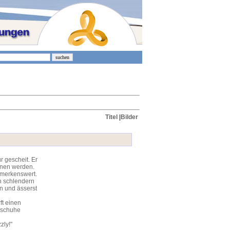
Titel
|
Bilder
ür gescheit. Er
bnen werden.
bemerkenswert.
en schlendern
n und ässerst
ft einen
ngschuhe
zly!"