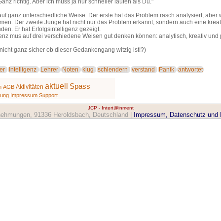
anz richtig. Aber ich muss ja nur schneller laufen als Du."
f ganz unterschiedliche Weise. Der erste hat das Problem rasch analysiert, aber we
mmen. Der zweite Junge hat nicht nur das Problem erkannt, sondern auch eine krea
en. Er hat Erfolgsintelligenz gezeigt.
genz mus auf drei verschiedene Weisen gut denken können: analytisch, kreativ und 
nicht ganz sicher ob dieser Gedankengang witzig ist!?)
er
Intelligenz
Lehrer
Noten
klug
schlendern
verstand
Panik
antwortet
aktuell
Spass
Aktivitäten
n
AGB
tung
Impressum
Support
JCP - Intert@inment
ehmungen, 91336 Heroldsbach, Deutschland |
Impressum, Datenschutz und 