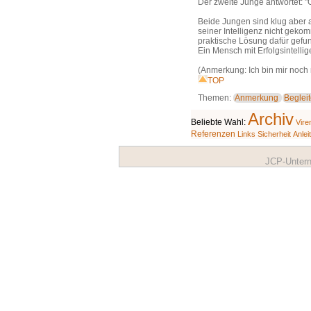
Der zweite Junge antwortet: "G
Beide Jungen sind klug aber au
seiner Intelligenz nicht geko
praktische Lösung dafür gefund
Ein Mensch mit Erfolgsintelli
(Anmerkung: Ich bin mir noch 
TOP
Themen:
Anmerkung
Begleit
Archiv
Beliebte Wahl:
Vire
Referenzen
Links
Sicherheit
Anlei
JCP-Untern